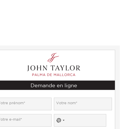
Demande en ligne
No
country