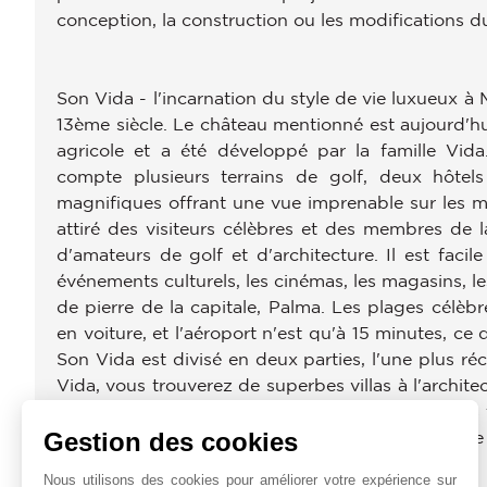
conception, la construction ou les modifications du
Son Vida - l'incarnation du style de vie luxueux à
13ème siècle. Le château mentionné est aujourd'hui 
agricole et a été développé par la famille Vid
compte plusieurs terrains de golf, deux hôtels
magnifiques offrant une vue imprenable sur les m
attiré des visiteurs célèbres et des membres de la
d'amateurs de golf et d'architecture. Il est faci
événements culturels, les cinémas, les magasins, les
de pierre de la capitale, Palma. Les plages célèbr
en voiture, et l'aéroport n'est qu'à 15 minutes, ce
Son Vida est divisé en deux parties, l'une plus ré
Vida, vous trouverez de superbes villas à l'architec
de style méditerranéen plus classique autour des t
Gestion des cookies
dans la sélection de propriétés exclusives de cette
Nous utilisons des cookies pour améliorer votre expérience sur