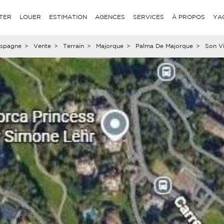
TER
LOUER
ESTIMATION
AGENCES
SERVICES
À PROPOS
YA
spagne
>
Vente
>
Terrain
>
Majorque
>
Palma De Majorque
>
Son V