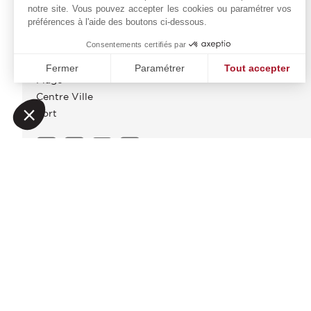
DIAGNOSTIC ÉNERGÉTIQUE
notre site. Vous pouvez accepter les cookies ou paramétrer vos
préférences à l'aide des boutons ci-dessous.
PROXIMITÉS
Consentements certifiés par
Bus
Fermer
Paramétrer
Tout accepter
Plage
Plateforme de Gestion du Consentement : Personnalisez vo
Axeptio consent
Centre Ville
Notre plateforme vous permet d'adapter et de gérer vos param
Port
JOHN TAYLOR PALMA D