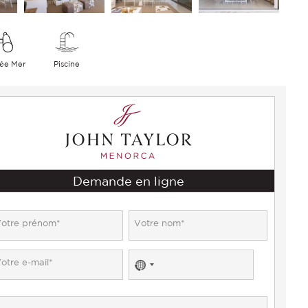
ée Mer
Piscine
Demande en ligne
No
country
selected