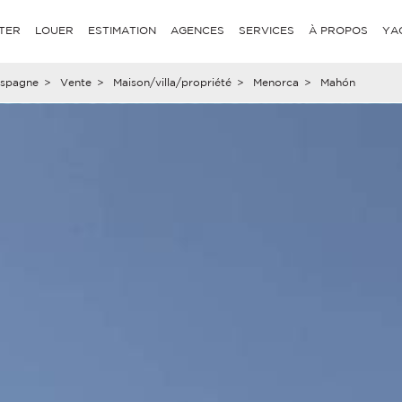
TER
LOUER
ESTIMATION
AGENCES
SERVICES
À PROPOS
YA
spagne
>
Vente
>
Maison/villa/propriété
>
Menorca
>
Mahón