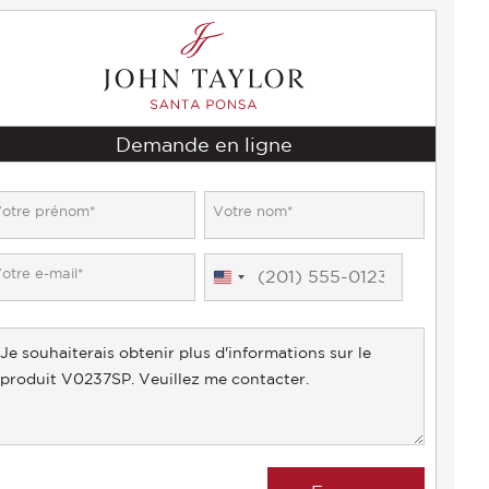
Demande en ligne
United
States
+1