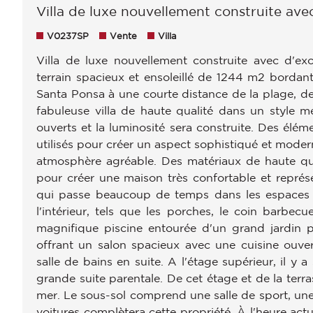
Villa de luxe nouvellement construite ave
V0237SP
Vente
Villa
Villa de luxe nouvellement construite avec d'ex
terrain spacieux et ensoleillé de 1244 m2 borda
Santa Ponsa à une courte distance de la plage, des
fabuleuse villa de haute qualité dans un style 
ouverts et la luminosité sera construite. Des élém
utilisés pour créer un aspect sophistiqué et modern
atmosphère agréable. Des matériaux de haute qua
pour créer une maison très confortable et représe
qui passe beaucoup de temps dans les espaces e
l'intérieur, tels que les porches, le coin barbecu
magnifique piscine entourée d'un grand jardin 
offrant un salon spacieux avec une cuisine ouver
salle de bains en suite. A l'étage supérieur, il y
grande suite parentale. De cet étage et de la terras
mer. Le sous-sol comprend une salle de sport, une
voitures complètera cette propriété. À l'heure actue