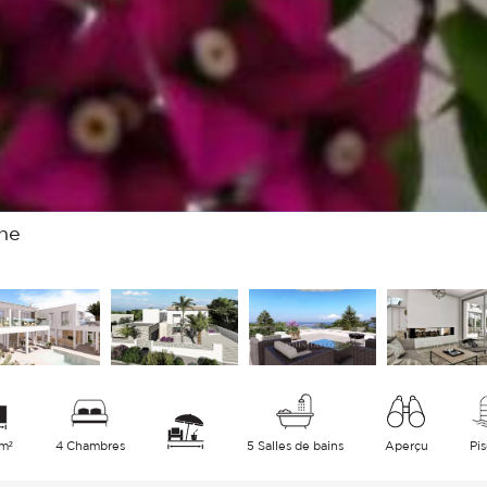
gne
 m²
4 Chambres
5 Salles de bains
Aperçu
Pi