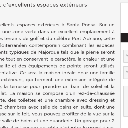
c d'excellents espaces extérieurs
cellents espaces extérieurs à Santa Ponsa. Sur un
nt une zone verte dans un excellent emplacement à
 terrains de golf et du célèbre Port Adriano, cette
méditerranéen contemporain combinant les espaces
ents typiques de Majorque tels que la pierre seront
e tout en conservant le caractère, la chaleur et une
lité et des équipements de pointe seront utilisés
ntative. Ce sera la maison idéale pour une famille
xtérieurs, qui forment une extension intégrée de
e, la terrasse pour prendre un bain de soleil et la
plat. La maison se compose d'un rez-de-chaussée
te, des toilettes et une chambre avec dressing et
 a 3 chambres avec salle de bains en suite, dont une
se sur le toit, vous pouvez profiter de la vue sur la
 salle de bains et une buanderie. Un garage pour 2
lle, il est encore possible d'adapter le projet à vos