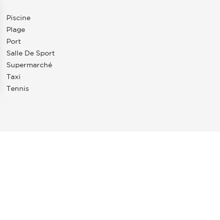
Piscine
Plage
Port
Salle De Sport
Supermarché
Taxi
Tennis
s Options
ètres de confidentialité, en garantissant la conformité avec le
ONSA
Le sud-ouest de Majorque est depuis de
nombreuses années l’un des secteurs les plus
recherchés du marché de l’immobilier de luxe en
raison de la diversité de ses infrastructures :
ports de plaisance, terrains de golf, plages de
sable fin, petites criques romantiques, ainsi