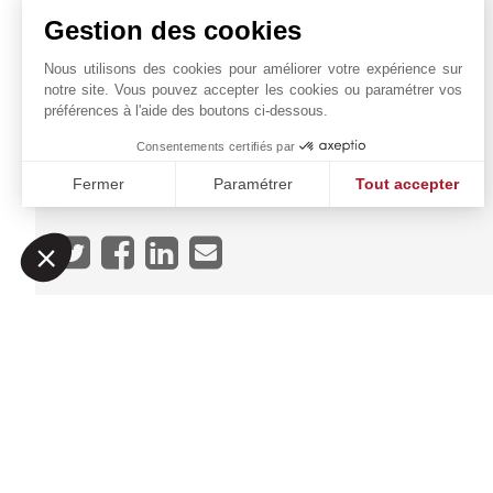
PROXIMITÉS
Gestion des cookies
Aéroport
Autoroute
Nous utilisons des cookies pour améliorer votre expérience sur
notre site. Vous pouvez accepter les cookies ou paramétrer vos
Bus
préférences à l'aide des boutons ci-dessous.
Commerces
École Primaire
Consentements certifiés par
Golf
Fermer
Paramétrer
Tout accepter
Mer
Plateforme de Gestion du Consentement : Personnalisez vo
Axeptio consent
Notre plateforme vous permet d'adapter et de gérer vos param
JOHN TAYLOR SANTA P