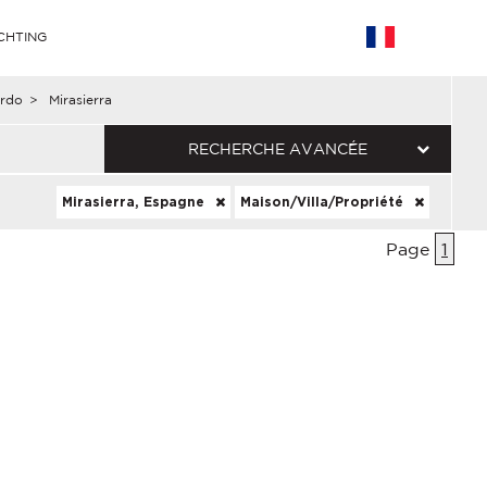
CHTING
ardo
>
Mirasierra
RECHERCHE AVANCÉE
Mirasierra, Espagne
Maison/Villa/Propriété
Page
1