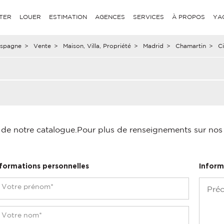
TER
LOUER
ESTIMATION
AGENCES
SERVICES
À PROPOS
YA
spagne
>
Vente
>
Maison, Villa, Propriété
>
Madrid
>
Chamartin
>
C
é de notre catalogue.
Pour plus de renseignements sur nos p
nformations personnelles
Inform