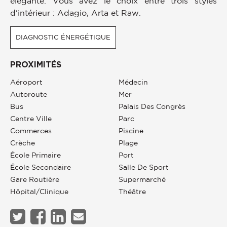
élégante. Vous avez le choix entre trois styles
d'intérieur : Adagio, Arta et Raw.
DIAGNOSTIC ÉNERGÉTIQUE
PROXIMITÉS
Aéroport
Médecin
Autoroute
Mer
Bus
Palais Des Congrès
Centre Ville
Parc
Commerces
Piscine
Crèche
Plage
École Primaire
Port
École Secondaire
Salle De Sport
Gare Routière
Supermarché
Hôpital/clinique
Théâtre