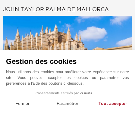
JOHN TAYLOR PALMA DE MALLORCA
Gestion des cookies
Nous utilisons des cookies pour améliorer votre expérience sur notre
site. Vous pouvez accepter les cookies ou paramétrer vos
préférences à l'aide des boutons ci-dessous.
Demande en ligne
Consentements certifiés par
1
+34 971 598 800
MAKE ENQUIRY
Fermer
Paramétrer
Tout accepter
Situer sur le plan
Plateforme de Gestion du Consentement : Personnalisez vos O
Axeptio consent
JT Real Estate Palma SL
Notre plateforme vous permet d'adapter et de gérer vos paramètr
Carrer Constitució 8
07001
PALMA DE MAJORQUE