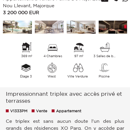
Nou Llevant, Majorque
3 200 000
EUR
369 m²
4 Chambres
97 m²
3 Salles de bains
Étage 3
West
Ville Verdure
Piscine
Impressionnant triplex avec accès privé et
terrasses
V1333PM
Vente
Appartement
Ce triplex est sans aucun doute l'un des plus
grands des résidences XO Parq. On y accède par