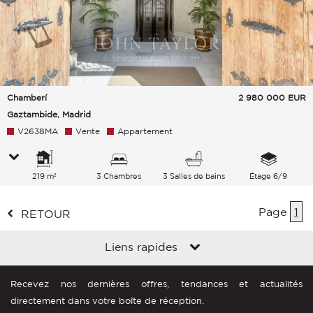
Chamberí
2 980 000
EUR
Gaztambide, Madrid
V2638MA
Vente
Appartement
219 m²
3 Chambres
3 Salles de bains
Étage 6/9
Page
1
RETOUR
Liens rapides
Recevez nos dernières offres, tendances et actualités
directement dans votre boîte de réception.