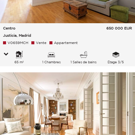
Centro
650 000
EUR
Justicia, Madrid
V0659MCH
Vente
Appartement
65 m²
1 Chambres
1 Salles de bains
Étage 3/5