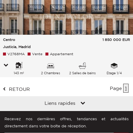
Centro
1 850 000
EUR
Justicia, Madrid
V2768MA
Vente
Appartement
143 m²
2 Chambres
2 Salles de bains
Étage 1/4
Page
1
RETOUR
Liens rapides
Recevez nos dernières offres, tendances et actualités
directement dans votre boîte de réception.