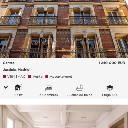
Centro
1 240 000
EUR
Justicia, Madrid
V1643MAC
Vente
Appartement
127 m²
3 Chambres
2 Salles de bains
Étage 3/4