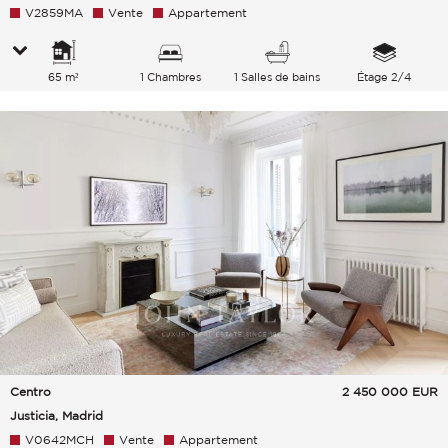
V2859MA
Vente
Appartement
65 m²
1 Chambres
1 Salles de bains
Étage 2/4
Centro
2 450 000
EUR
Justicia, Madrid
V0642MCH
Vente
Appartement