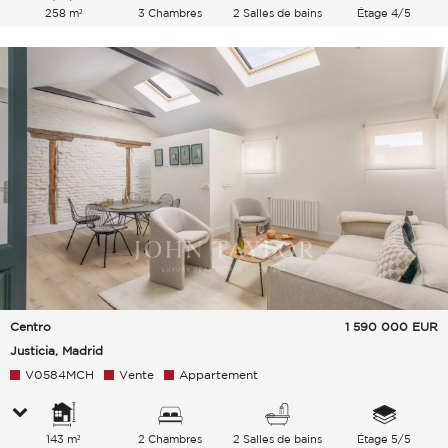
258 m²
3 Chambres
2 Salles de bains
Étage 4/5
Centro
1 590 000
EUR
Justicia, Madrid
V0584MCH
Vente
Appartement
143 m²
2 Chambres
2 Salles de bains
Étage 5/5