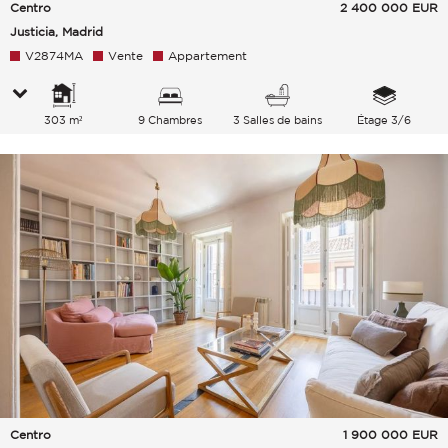
Centro
2 400 000
EUR
Justicia, Madrid
V2874MA
Vente
Appartement
303 m²
9 Chambres
3 Salles de bains
Étage 3/6
Centro
1 900 000
EUR