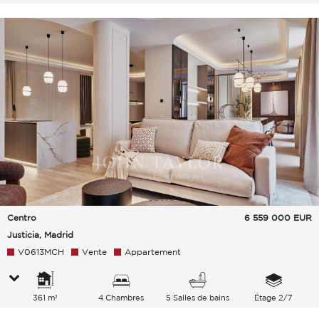
Centro
6 559 000
EUR
Justicia, Madrid
V0613MCH
Vente
Appartement
361 m²
4 Chambres
5 Salles de bains
Étage 2/7