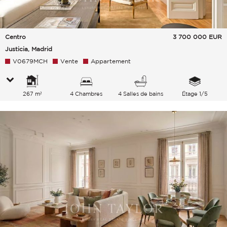
Centro
3 700 000
EUR
Justicia, Madrid
V0679MCH
Vente
Appartement
267 m²
4 Chambres
4 Salles de bains
Étage 1/5