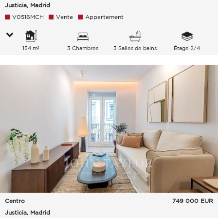
Justicia, Madrid
V0516MCH
Vente
Appartement
154 m²
3 Chambres
3 Salles de bains
Étage 2/4
Centro
749 000
EUR
Justicia, Madrid