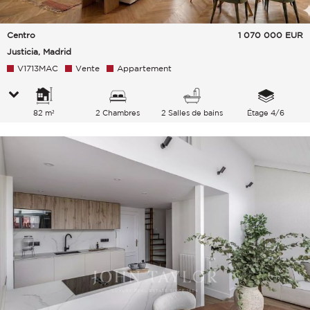
Centro
1 070 000
EUR
Justicia, Madrid
V1713MAC
Vente
Appartement
82 m²
2 Chambres
2 Salles de bains
Étage 4/6