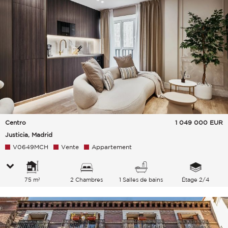
Centro
1 049 000
EUR
Justicia, Madrid
V0649MCH
Vente
Appartement
75 m²
2 Chambres
1 Salles de bains
Étage 2/4