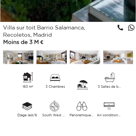
Villa sur toit Barrio Salamanca,
Recoletos, Madrid
Moins de 3 M €
163 m²
3 Chambres
3 Salles de bains
Étage last/6
South West East
Panoramique Ville
Air conditionné