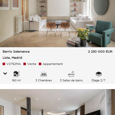
Barrio Salamanca
2 230 000
EUR
Lista, Madrid
V2752MA
Vente
Appartement
160 m²
3 Chambres
3 Salles de bains
Étage 2/7