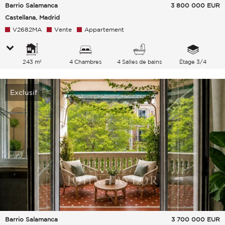
Barrio Salamanca
3 800 000
EUR
Castellana, Madrid
V2682MA
Vente
Appartement
243 m²
4 Chambres
4 Salles de bains
Étage 3/4
Exclusif
Barrio Salamanca
3 700 000
EUR