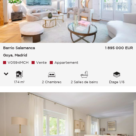
Barrio Salamanca
1 895 000
EUR
Goya, Madrid
V0594MCH
Vente
Appartement
174 m²
2 Chambres
2 Salles de bains
Étage 1/6