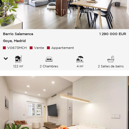
Barrio Salamanca
1 290 000
EUR
Goya, Madrid
V0673MCH
Vente
Appartement
122 m²
2 Chambres
4 m²
2 Salles de bains