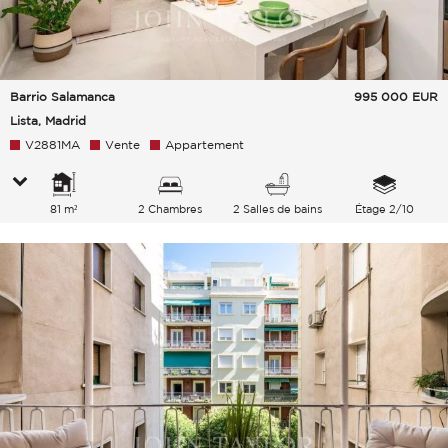
Barrio Salamanca
995 000
EUR
Lista, Madrid
V2881MA
Vente
Appartement
81 m²
2 Chambres
2 Salles de bains
Étage 2/10