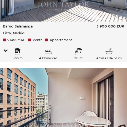
Barrio Salamanca
3 900 000
EUR
Lista, Madrid
V1499MAC
Vente
Appartement
366 m²
4 Chambres
20 m²
4 Salles de bains