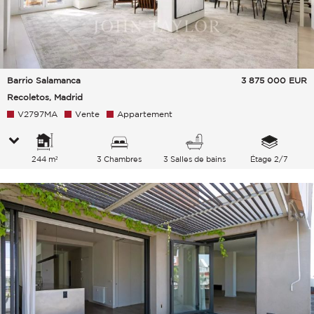
Barrio Salamanca
3 875 000
EUR
Recoletos, Madrid
V2797MA
Vente
Appartement
244 m²
3 Chambres
3 Salles de bains
Étage 2/7