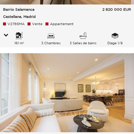
Barrio Salamanca
2 820 000
EUR
Castellana, Madrid
V2785MA
Vente
Appartement
161 m²
3 Chambres
3 Salles de bains
Étage 1/8