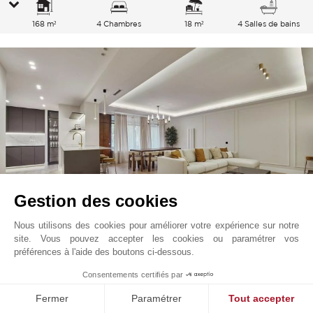
168 m²
4 Chambres
18 m²
4 Salles de bains
Gestion des cookies
Nous utilisons des cookies pour améliorer votre expérience sur notre
site. Vous pouvez accepter les cookies ou paramétrer vos
Barrio Salamanca
2 049 000
EUR
préférences à l'aide des boutons ci-dessous.
Castellana, Madrid
1
Consentements certifiés par
V2811MA
Vente
Appartement
Fermer
Paramétrer
Tout accepter