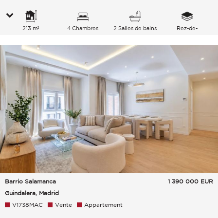
213 m²
4 Chambres
2 Salles de bains
Rez-de-
chaussée/7
Barrio Salamanca
1 390 000
EUR
Guindalera, Madrid
V1738MAC
Vente
Appartement