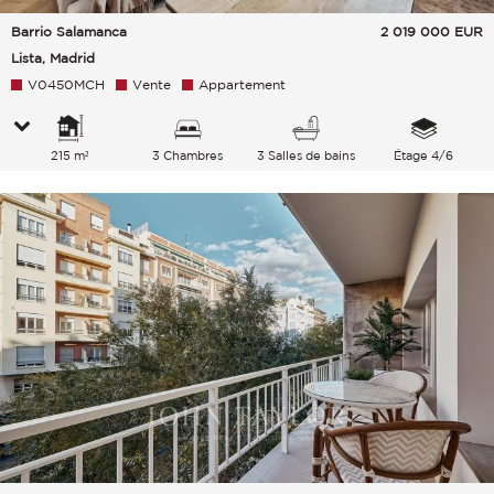
Barrio Salamanca
2 019 000
EUR
Lista, Madrid
V0450MCH
Vente
Appartement
215 m²
3 Chambres
3 Salles de bains
Étage 4/6