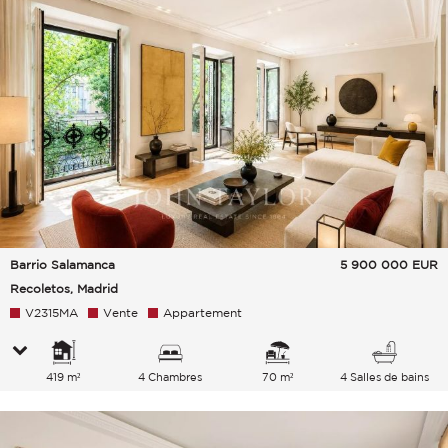
Barrio Salamanca
5 900 000
EUR
Recoletos, Madrid
V2315MA
Vente
Appartement
419 m²
4 Chambres
70 m²
4 Salles de bains