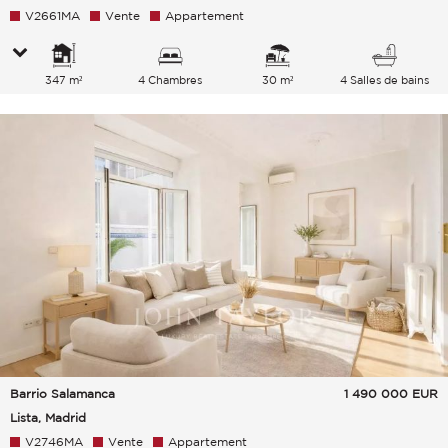
V2661MA
Vente
Appartement
347 m²
4 Chambres
30 m²
4 Salles de bains
Barrio Salamanca
1 490 000
EUR
Lista, Madrid
V2746MA
Vente
Appartement