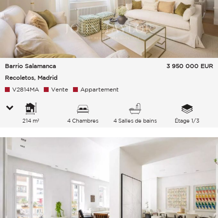
Barrio Salamanca
3 950 000
EUR
Recoletos, Madrid
V2814MA
Vente
Appartement
214 m²
4 Chambres
4 Salles de bains
Étage 1/3