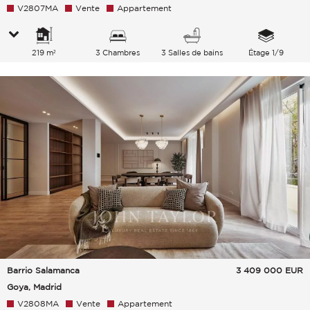
V2807MA
Vente
Appartement
219 m²
3 Chambres
3 Salles de bains
Étage 1/9
Barrio Salamanca
3 409 000
EUR
Goya, Madrid
V2808MA
Vente
Appartement