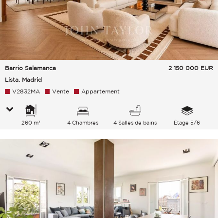
Barrio Salamanca
2 150 000
EUR
Lista, Madrid
V2832MA
Vente
Appartement
260 m²
4 Chambres
4 Salles de bains
Étage 5/6