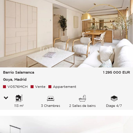
Barrio Salamanca
1 295 000
EUR
Goya, Madrid
V0576MCH
Vente
Appartement
113 m²
3 Chambres
2 Salles de bains
Étage 4/7