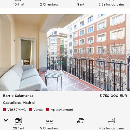
104 m²
2 Chambres
8 m²
2 Salles de bains
Barrio Salamanca
3 750 000
EUR
Castellana, Madrid
V1687MAC
Vente
Appartement
287 m²
5 Chambres
4 Salles de bains