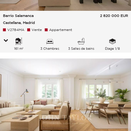
Barrio Salamanca
2 820 000
EUR
Castellana, Madrid
V2784MA
Vente
Appartement
161 m²
3 Chambres
3 Salles de bains
Étage 1/8