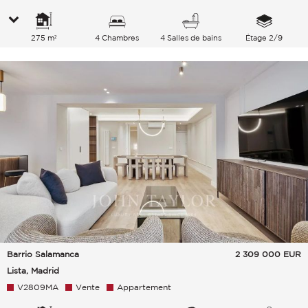
275 m²
4 Chambres
4 Salles de bains
Étage 2/9
Barrio Salamanca
2 309 000
EUR
Lista, Madrid
V2809MA
Vente
Appartement