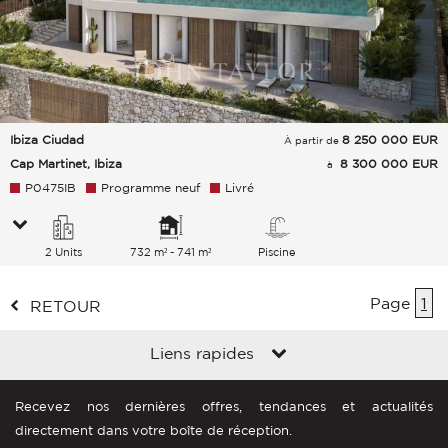
Ibiza Ciudad
8 250 000
EUR
À partir de
Cap Martinet, Ibiza
8 300 000 EUR
à
P0475IB
Programme neuf
Livré
2 Units
732 m² - 741 m²
Piscine
Page
1
RETOUR
Liens rapides
Recevez nos dernières offres, tendances et actualités
directement dans votre boîte de réception.