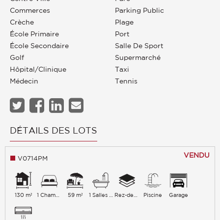
Commerces
Parking Public
Crèche
Plage
École Primaire
Port
École Secondaire
Salle De Sport
Golf
Supermarché
Hôpital/clinique
Taxi
Médecin
Tennis
DÉTAILS DES LOTS
VENDU
V0714PM
130 m²
1 Chambres
59 m²
1 Salles de bains
Rez-de-chaussée/3
Piscine
Garage