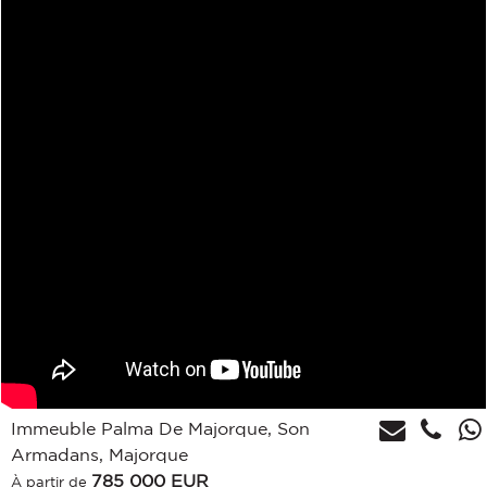
Immeuble Palma De Majorque, Son
Armadans, Majorque
785 000
EUR
À partir de