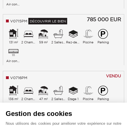
Air conditionné
785 000
EUR
V0715PM
DÉCOUVRIR LE BIEN
131 m²
2 Chambres
59 m²
2 Salles de bains
Rez-de-chaussée/3
Piscine
Parking
Air conditionné
VENDU
V0716PM
136 m²
2 Chambres
47 m²
2 Salles de bains
Étage 1
Piscine
Parking
Gestion des cookies
Air conditionné
Nous utilisons des cookies pour améliorer votre expérience sur notre