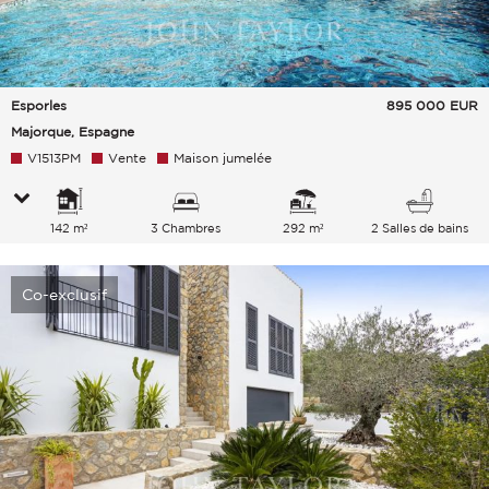
Esporles
895 000
EUR
Majorque, Espagne
V1513PM
Vente
Maison jumelée
142 m²
3 Chambres
292 m²
2 Salles de bains
Co-exclusif