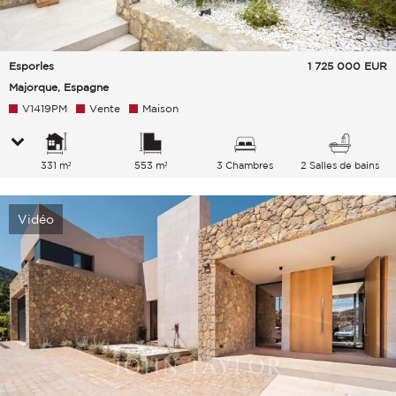
Esporles
1 725 000
EUR
Majorque, Espagne
V1419PM
Vente
Maison
331 m²
553 m²
3 Chambres
2 Salles de bains
Vidéo