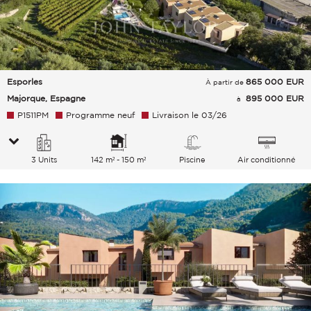
Esporles
865 000
EUR
À partir de
Majorque, Espagne
895 000 EUR
à
P1511PM
Programme neuf
Livraison le 03/26
3 Units
142 m² - 150 m²
Piscine
Air conditionné