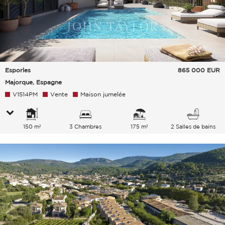
Esporles
865 000
EUR
Majorque, Espagne
V1514PM
Vente
Maison jumelée
150 m²
3 Chambres
175 m²
2 Salles de bains