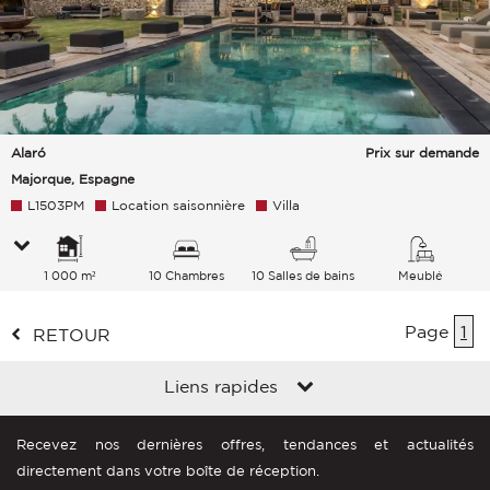
Alaró
Prix sur demande
Majorque, Espagne
L1503PM
Location saisonnière
Villa
1 000 m²
10 Chambres
10 Salles de bains
Meublé
Page
1
RETOUR
Liens rapides
Recevez nos dernières offres, tendances et actualités
directement dans votre boîte de réception.