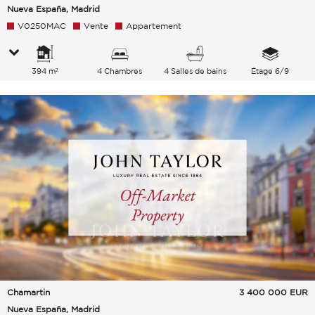
Nueva España, Madrid
V0250MAC
Vente
Appartement
394 m²
4 Chambres
4 Salles de bains
Étage 6/9
Chamartin
3 400 000
EUR
Nueva España, Madrid