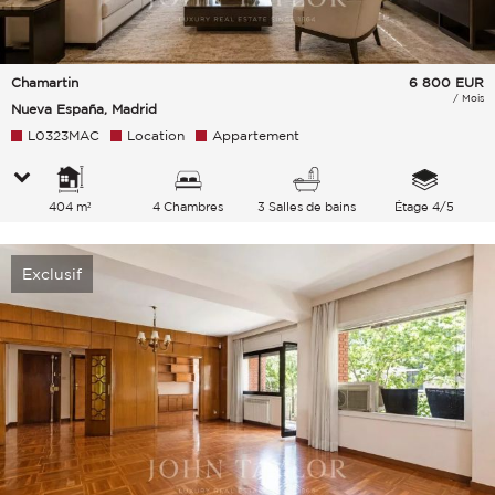
Chamartin
6 800
EUR
/ Mois
Nueva España, Madrid
L0323MAC
Location
Appartement
404 m²
4 Chambres
3 Salles de bains
Étage 4/5
Exclusif