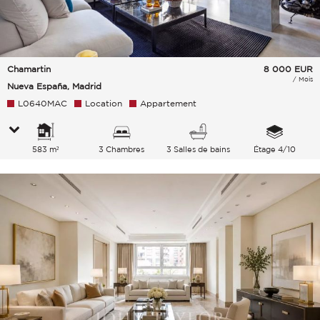
Chamartin
8 000
EUR
/ Mois
Nueva España, Madrid
L0640MAC
Location
Appartement
583 m²
3 Chambres
3 Salles de bains
Étage 4/10