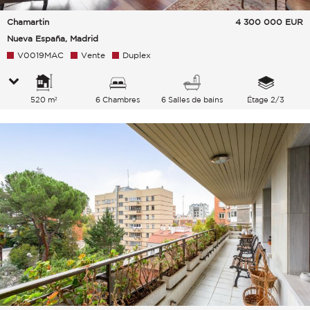
Chamartin
4 300 000
EUR
Nueva España, Madrid
V0019MAC
Vente
Duplex
520 m²
6 Chambres
6 Salles de bains
Étage 2/3