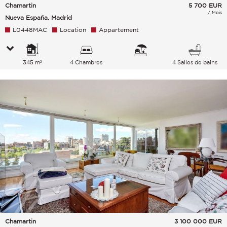
Chamartin
5 700
EUR
/ Mois
Nueva España, Madrid
L0448MAC
Location
Appartement
345 m²
4 Chambres
4 Salles de bains
Chamartin
3 100 000
EUR