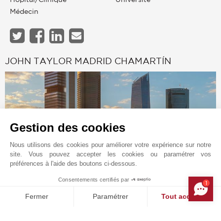
Médecin
JOHN TAYLOR MADRID CHAMARTÍN
Gestion des cookies
Nous utilisons des cookies pour améliorer votre expérience sur notre
site. Vous pouvez accepter les cookies ou paramétrer vos
préférences à l'aide des boutons ci-dessous.
Consentements certifiés par
1
Demande en ligne
MAKE ENQUIRY
Fermer
Paramétrer
Tout accepter
+34 91 737 15 83
Plateforme de Gestion du Consentement : Personnalisez vos O
Axeptio consent
WhatsApp