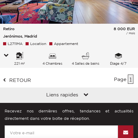
Retiro
8 000
EUR
/ Mois
Jerónimos, Madrid
L2711MA
Location
Appartement
221 m²
4 Chambres
4 Salles de bains
Étage 4/7
Page
1
RETOUR
Liens rapides
Recevez nos dernières offres, tendances et actualités
directement dans votre boîte de réception.