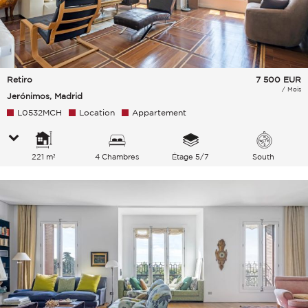
Retiro
7 500
EUR
/ Mois
Jerónimos, Madrid
L0532MCH
Location
Appartement
221 m²
4 Chambres
Étage 5/7
South