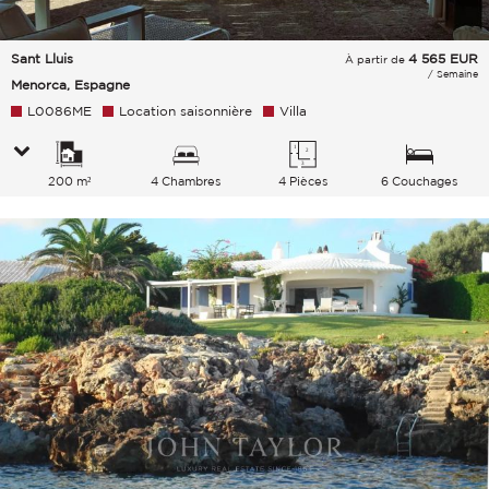
Sant Lluis
4 565
EUR
À partir de
/ Semaine
Menorca, Espagne
L0086ME
Location saisonnière
Villa
200 m²
4 Chambres
4 Pièces
6 Couchages