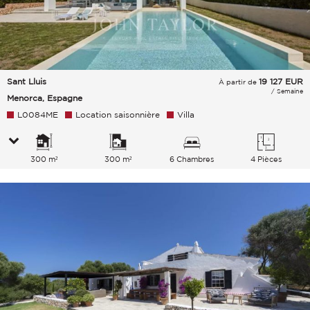
Sant Lluis
19 127
EUR
À partir de
/ Semaine
Menorca, Espagne
L0084ME
Location saisonnière
Villa
300 m²
300 m²
6 Chambres
4 Pièces