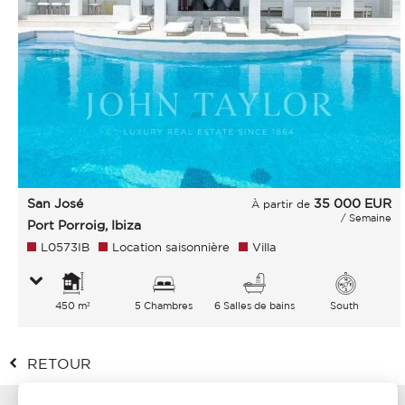
San José
35 000
EUR
À partir de
/ Semaine
Port Porroig, Ibiza
L0573IB
Location saisonnière
Villa
450 m²
5 Chambres
6 Salles de bains
South
RETOUR