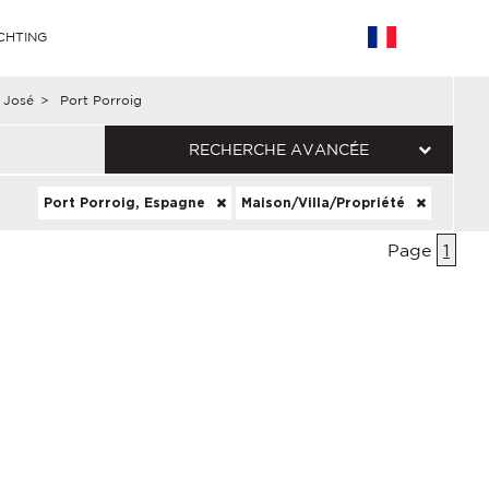
CHTING
 José
>
Port Porroig
RECHERCHE AVANCÉE
Port Porroig, Espagne
Maison/Villa/Propriété
Page
1