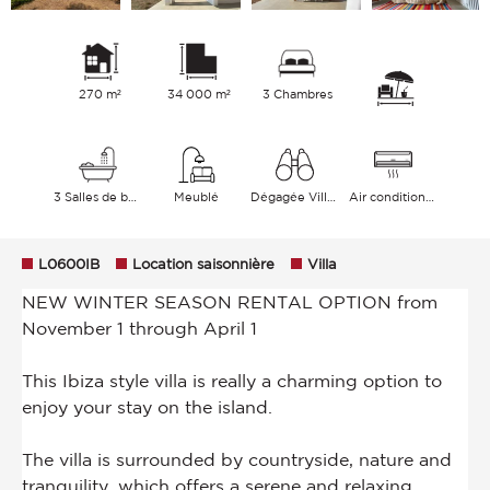
270 m²
34 000 m²
3 Chambres
3 Salles de bains
Meublé
Dégagée Village Verdure Mer
Air conditionné
L0600IB
Location saisonnière
Villa