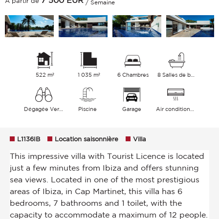
7 500
EUR
À partir de
/ Semaine
522 m²
1 035 m²
6 Chambres
8 Salles de bains
Dégagée Verdure Mer
Piscine
Garage
Air conditionné
L1136IB
Location saisonnière
Villa