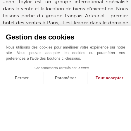
John Taylor est un groupe international spécialisé
dans la vente et la location de biens d'exception. Nous
faisons partie du groupe français Artcurial : premier
hôtel des ventes à Paris, il est leader dans le domaine
du courtage et de la vente de biens immobiliers
Gestion des cookies
d'exception tels que vignobles, yachts, bijoux,
antiquités, hôtels particuliers et bien d'autres encore.
Nous utilisons des cookies pour améliorer votre expérience sur notre
Forts de 150 ans d'expérience dans l'immobilier et de
site. Vous pouvez accepter les cookies ou paramétrer vos
30 agences dans le monde, nous garantissons une
préférences à l'aide des boutons ci-dessous.
visibilité exceptionnelle aux biens de notre
Consentements certifiés par
1
portefeuille. Avec une équipe d'agents hautement
MAKE ENQUIRY
Fermer
Paramétrer
Tout accepter
qualifiés, nous nous spécialisons dans les propriétés
exclusives, offrant des conseils personnalisés et une
Plateforme de Gestion du Consentement : Personnalisez vos O
Axeptio consent
discrétion absolue.
Notre plateforme vous permet d'adapter et de gérer vos paramètr
Nous disposons d'une base de données de clients
internationaux qui s'adressent à notre agence d'Ibiza
par l'intermédiaire de notre réseau international. Il
s'agit généralement de propriétaires de plusieurs