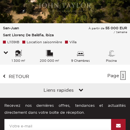
San-Juan
55 000
EUR
À partir de
/ Semaine
Sant Llorenç De Balàfia, Ibiza
L1139IB
Location saisonnière
Villa
1 300 m²
200 000 m²
9 Chambres
Piscine
Page
1
RETOUR
Liens rapides
Recevez nos dernières offres, tendances et actualités
directement dans votre boîte de réception.