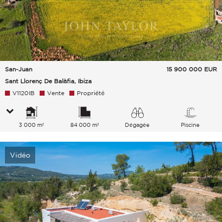
San-Juan
15 900 000
EUR
Sant Llorenç De Balàfia, Ibiza
V1120IB
Vente
Propriété
3 000 m²
84 000 m²
Dégagée
Piscine
Jardin Verdure Collines Montagnes
Vidéo