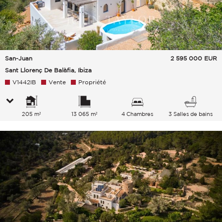
San-Juan
2 595 000
EUR
Sant Llorenç De Balàfia, Ibiza
V1442IB
Vente
Propriété
205 m²
13 065 m²
4 Chambres
3 Salles de bains