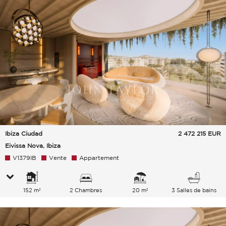
Ibiza Ciudad
2 472 215
EUR
Eivissa Nova, Ibiza
V1379IB
Vente
Appartement
152 m²
2 Chambres
20 m²
3 Salles de bains