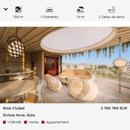
158 m²
1 Chambres
14 m²
2 Salles de bains
Ibiza Ciudad
2 789 789
EUR
Eivissa Nova, Ibiza
V1384IB
Vente
Appartement