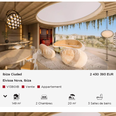
Ibiza Ciudad
2 430 393
EUR
Eivissa Nova, Ibiza
V1380IB
Vente
Appartement
149 m²
2 Chambres
20 m²
3 Salles de bains