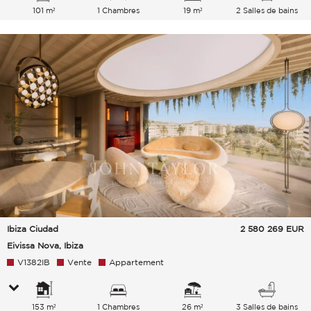
101 m²
1 Chambres
19 m²
2 Salles de bains
Ibiza Ciudad
2 580 269
EUR
Eivissa Nova, Ibiza
V1382IB
Vente
Appartement
153 m²
1 Chambres
26 m²
3 Salles de bains