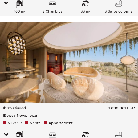
160 m²
2 Chambres
33 m²
3 Salles de bains
Ibiza Ciudad
1 696 861
EUR
Eivissa Nova, Ibiza
V1383IB
Vente
Appartement