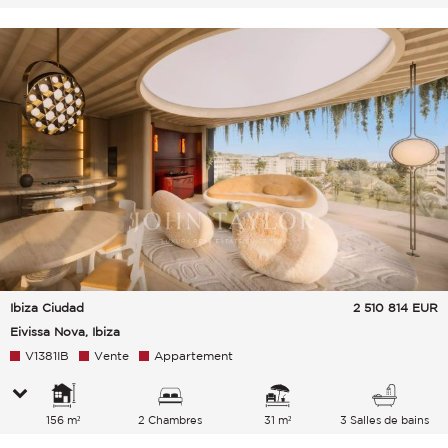
Ibiza Ciudad
2 510 814
EUR
Eivissa Nova, Ibiza
V1381IB
Vente
Appartement
156 m²
2 Chambres
31 m²
3 Salles de bains