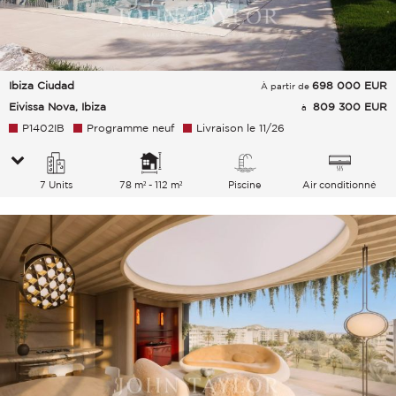
Ibiza Ciudad
698 000
EUR
À partir de
Eivissa Nova, Ibiza
809 300 EUR
à
P1402IB
Programme neuf
Livraison le 11/26
7 Units
78 m² - 112 m²
Piscine
Air conditionné