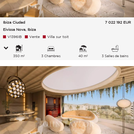
Ibiza Ciudad
7 022 192
EUR
Eivissa Nova, Ibiza
V1396IB
Vente
Villa sur toit
350 m²
3 Chambres
40 m²
3 Salles de bains