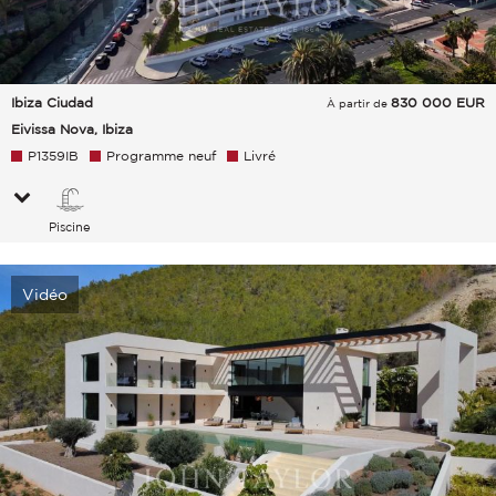
Ibiza Ciudad
830 000
EUR
À partir de
Eivissa Nova, Ibiza
P1359IB
Programme neuf
Livré
Piscine
Vidéo