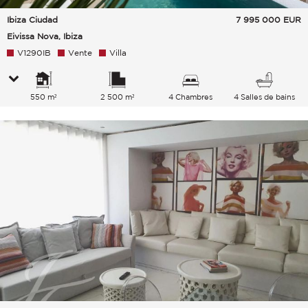
Ibiza Ciudad
7 995 000
EUR
Eivissa Nova, Ibiza
V1290IB
Vente
Villa
550 m²
2 500 m²
4 Chambres
4 Salles de bains