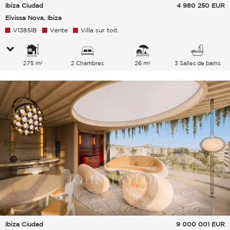
Ibiza Ciudad
4 980 250
EUR
Eivissa Nova, Ibiza
V1385IB
Vente
Villa sur toit
275 m²
2 Chambres
26 m²
3 Salles de bains
Ibiza Ciudad
9 000 001
EUR