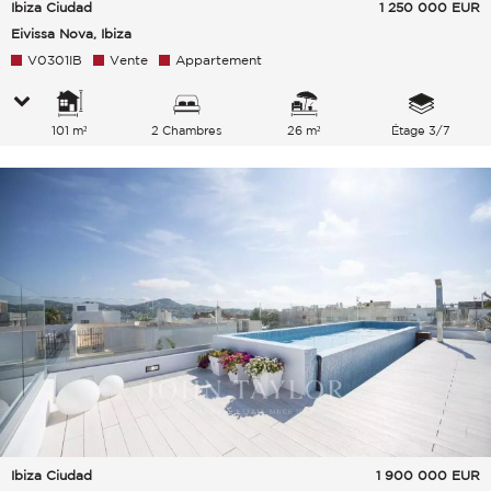
Ibiza Ciudad
1 250 000
EUR
Eivissa Nova, Ibiza
V0301IB
Vente
Appartement
101 m²
2 Chambres
26 m²
Étage 3/7
Ibiza Ciudad
1 900 000
EUR