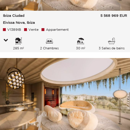
Ibiza Ciudad
5 568 969
EUR
Eivissa Nova, Ibiza
V1389IB
Vente
Appartement
285 m²
2 Chambres
30 m²
3 Salles de bains