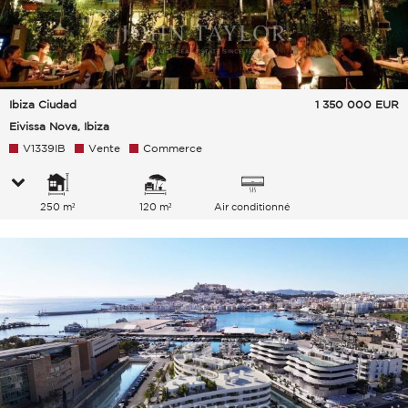
Ibiza Ciudad
1 350 000
EUR
Eivissa Nova, Ibiza
V1339IB
Vente
Commerce
250 m²
120 m²
Air conditionné