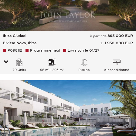
Ibiza Ciudad
895 000
EUR
À partir de
Eivissa Nova, Ibiza
1 950 000 EUR
à
P0981IB
Programme neuf
Livraison le 01/27
79 Units
96 m² - 293 m²
Piscine
Air conditionné