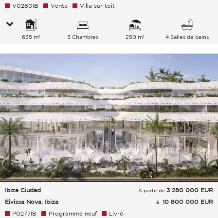
V0280IB
Vente
Villa sur toit
635 m²
3 Chambres
250 m²
4 Salles de bains
Ibiza Ciudad
3 280 000
EUR
À partir de
Eivissa Nova, Ibiza
10 800 000 EUR
à
P0277IB
Programme neuf
Livré