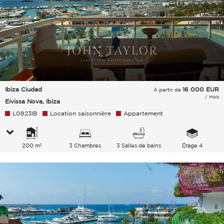
Ibiza Ciudad
16 000
EUR
À partir de
/ Mois
Eivissa Nova, Ibiza
L0823IB
Location saisonnière
Appartement
200 m²
3 Chambres
3 Salles de bains
Étage 4