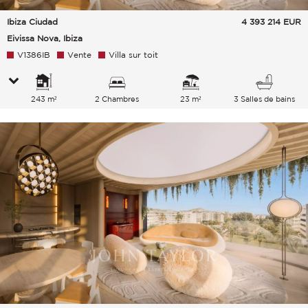
Ibiza Ciudad
4 393 214
EUR
Eivissa Nova, Ibiza
V1386IB
Vente
Villa sur toit
243 m²
2 Chambres
23 m²
3 Salles de bains