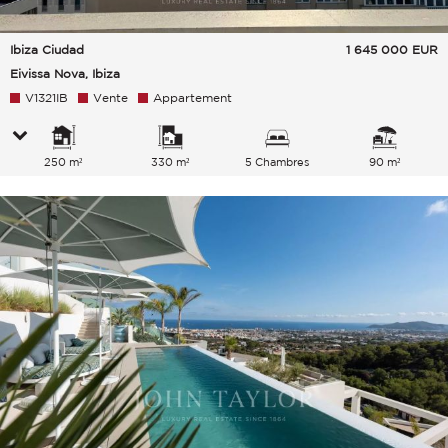
Ibiza Ciudad
1 645 000
EUR
Eivissa Nova, Ibiza
V1321IB
Vente
Appartement
250 m²
330 m²
5 Chambres
90 m²