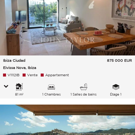
Ibiza Ciudad
875 000
EUR
Eivissa Nova, Ibiza
V1112IB
Vente
Appartement
81 m²
1 Chambres
1 Salles de bains
Étage 1