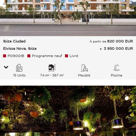
Ibiza Ciudad
820 000
EUR
À partir de
Eivissa Nova, Ibiza
3 950 000 EUR
à
P0900IB
Programme neuf
Livré
15 Units
74 m² - 367 m²
Meublé
Piscine