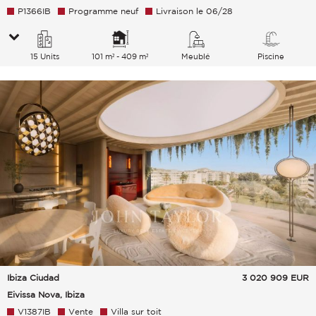
P1366IB
Programme neuf
Livraison le 06/28
15 Units
101 m² - 409 m²
Meublé
Piscine
Ibiza Ciudad
3 020 909
EUR
Eivissa Nova, Ibiza
V1387IB
Vente
Villa sur toit