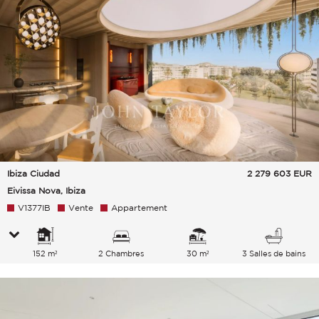
Ibiza Ciudad
2 279 603
EUR
Eivissa Nova, Ibiza
V1377IB
Vente
Appartement
152 m²
2 Chambres
30 m²
3 Salles de bains