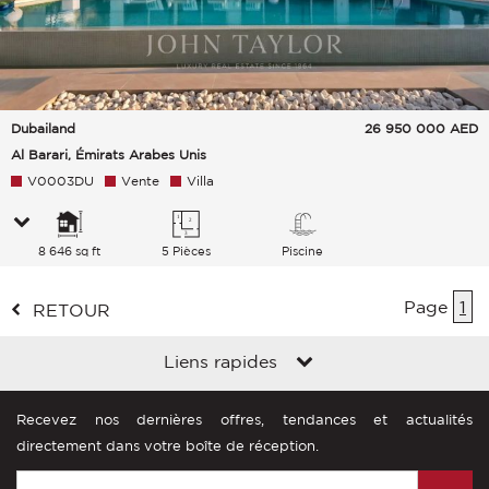
Dubailand
26 950 000
AED
Al Barari, Émirats Arabes Unis
V0003DU
Vente
Villa
8 646 sq ft
5 Pièces
Piscine
Page
1
RETOUR
Liens rapides
Recevez nos dernières offres, tendances et actualités
directement dans votre boîte de réception.