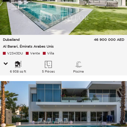
Dubailand
46 900 000
AED
Al Barari, Émirats Arabes Unis
V2343DU
Vente
Villa
6 938 sq ft
5 Pièces
Piscine