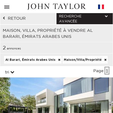
RECHERCHE
RETOUR
AVANCÉE
MAISON, VILLA, PROPRIÉTÉ À VENDRE AL
BARARI, ÉMIRATS ARABES UNIS
2
annonces
Al Barari, Émirats Arabes Unis
Maison/Villa/Propriété
Page
1
tri