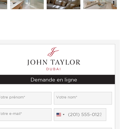
Demande en ligne
United
States