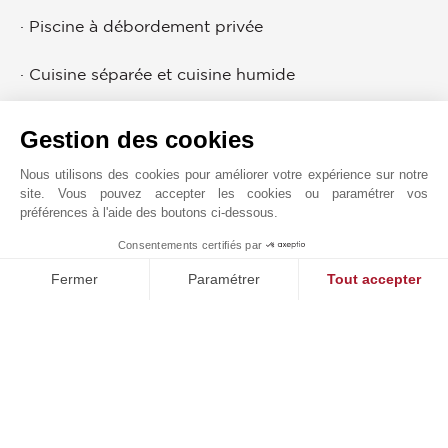
· Piscine à débordement privée
· Cuisine séparée et cuisine humide
· Piscine
Gestion des cookies
· Teppanyaki
Nous utilisons des cookies pour améliorer votre expérience sur notre
site. Vous pouvez accepter les cookies ou paramétrer vos
préférences à l'aide des boutons ci-dessous.
· Jacuzzi
Consentements certifiés par
1
MAKE ENQUIRY
· Adhésion exclusive à un club de golf
Fermer
Paramétrer
Tout accepter
Plateforme de Gestion du Consentement : Personnalisez vos O
Axeptio consent
· Concierge dédié 24/7 servi par une application
Notre plateforme vous permet d'adapter et de gérer vos paramètr
· Stockage pour bicyclettes
· Stations de recharge pour véhicules électriques