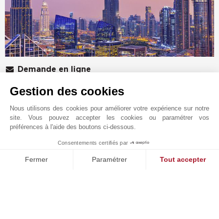
Demande en ligne
+971 56 188 8367
Gestion des cookies
WhatsApp
Nous utilisons des cookies pour améliorer votre expérience sur notre
Situer sur le plan
site. Vous pouvez accepter les cookies ou paramétrer vos
préférences à l'aide des boutons ci-dessous.
Office 1607,
Consentements certifiés par
Sidra Tower, Sheikh Zayed Road
MAKE ENQUIRY
DUBAI
Fermer
Paramétrer
Tout accepter
ÉMIRATS ARABES UNIS
Plateforme de Gestion du Consentement : Personnalisez vos O
Axeptio consent
La marque John Taylor est synonyme des marchés de
Notre plateforme vous permet d'adapter et de gérer vos paramètr
biens immobiliers de luxe depuis plus de 150 ans, et
elle est maintenant implantée à Dubaï pour y aider ses