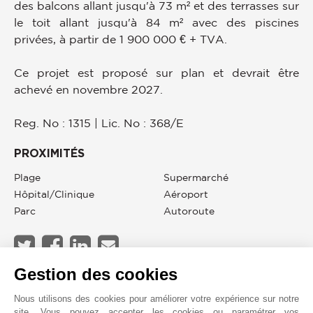
des balcons allant jusqu'à 73 m² et des terrasses sur
le toit allant jusqu'à 84 m² avec des piscines
privées, à partir de 1 900 000 € + TVA.
Ce projet est proposé sur plan et devrait être
achevé en novembre 2027.
Reg. No : 1315 | Lic. No : 368/E
PROXIMITÉS
Plage
Supermarché
Hôpital/clinique
Aéroport
Parc
Autoroute
Gestion des cookies
JOHN TAYLOR CYPRUS
Nous utilisons des cookies pour améliorer votre expérience sur notre
site. Vous pouvez accepter les cookies ou paramétrer vos