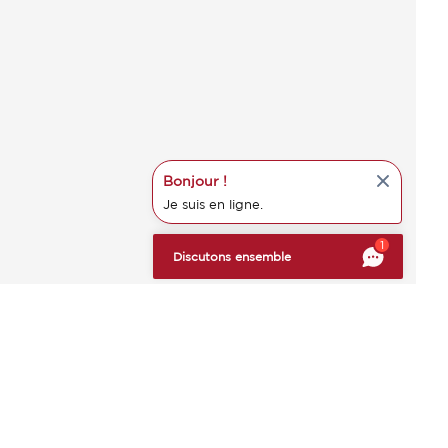
Bonjour !
Je suis en ligne.
s réglementations. Personnalisez vos préférences pour contrôler
1
Discutons ensemble