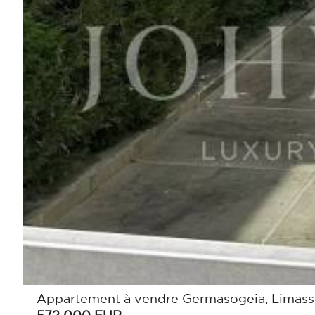
Appartement à vendre Germasogeia, Limass
572 000
EUR