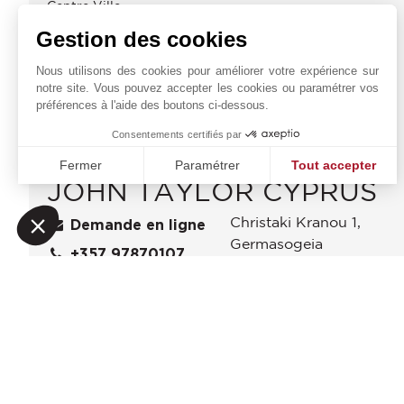
Centre Ville
Cinéma
Gestion des cookies
École Primaire
École Secondaire
Nous utilisons des cookies pour améliorer votre expérience sur
notre site. Vous pouvez accepter les cookies ou paramétrer vos
Gare Routière
préférences à l'aide des boutons ci-dessous.
Consentements certifiés par
Fermer
Paramétrer
Tout accepter
JOHN TAYLOR CYPRUS
Plateforme de Gestion du Consentement : Personnalisez vo
Axeptio consent
Notre plateforme vous permet d'adapter et de gérer vos param