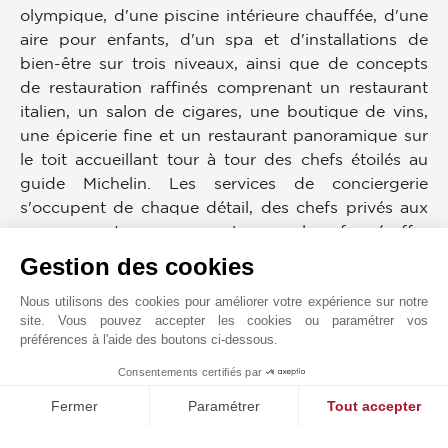
olympique, d'une piscine intérieure chauffée, d'une
aire pour enfants, d'un spa et d'installations de
bien-être sur trois niveaux, ainsi que de concepts
de restauration raffinés comprenant un restaurant
italien, un salon de cigares, une boutique de vins,
une épicerie fine et un restaurant panoramique sur
le toit accueillant tour à tour des chefs étoilés au
guide Michelin. Les services de conciergerie
s'occupent de chaque détail, des chefs privés aux
arrangements sur mesure. Le complexe fermé offre
une sécurité 24h/24 et 7j/7, des cours privées, des
Gestion des cookies
jardins tropicaux, des patios isolés et de vastes
Nous utilisons des cookies pour améliorer votre expérience sur notre
parkings, y compris des espaces réservés aux
site. Vous pouvez accepter les cookies ou paramétrer vos
résidents et aux invités, avec une réception formelle
préférences à l'aide des boutons ci-dessous.
à l'arrivée, via un accès direct par avion depuis la
Consentements certifiés par
promenade.
MAKE ENQUIRY
Fermer
Paramétrer
Tout accepter
Numéro d'immatriculation : 1315 No : 1315 | Lic. No :
Plateforme de Gestion du Consentement : Personnalisez vos O
Axeptio consent
368/E