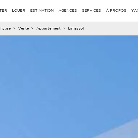
TER
LOUER
ESTIMATION
AGENCES
SERVICES
À PROPOS
YA
hypre
>
Vente
>
Appartement
>
Limassol