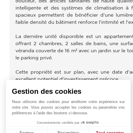
douceur, des articles sanitaires de haute quali
intelligente et des systèmes de climatisation à
spacieux permettent de bénéficier d'une lumière
faible densité du bâtiment renforce l'intimité et l'ex
La dernière unité disponible est un appartemen
offrant 2 chambres, 2 salles de bains, une surf
véranda couverte de 16 m² avec un jardin sur le t
le parking privé.
Cette propriété est sur plan, avec une date d
excellent potentiel d'investissement précoce.
Gestion des cookies
Reg. No : 1315 | Lic. No : 368/E
Nous utilisons des cookies pour améliorer votre expérience sur
PROXIMITÉS
notre site. Vous pouvez accepter les cookies ou paramétrer vos
préférences à l'aide des boutons ci-dessous.
École Primaire
Consentements certifiés par
Plage
Centre Ville
Fermer
Paramétrer
Tout accepter