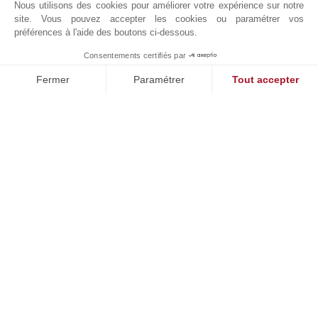
Nous utilisons des cookies pour améliorer votre expérience sur notre
site. Vous pouvez accepter les cookies ou paramétrer vos
préférences à l'aide des boutons ci-dessous.
Consentements certifiés par
1
MAKE ENQUIRY
Fermer
Paramétrer
Tout accepter
Plateforme de Gestion du Consentement : Personnalisez vos O
Axeptio consent
Notre plateforme vous permet d'adapter et de gérer vos paramètr
Demande en ligne
+357 97870107
Situer sur le plan
Christaki Kranou 1, Germasogeia
4047
CHYPRE
Germasogeia
,
CHYPRE
Idéalement située à Germasogeia, Limassol, John