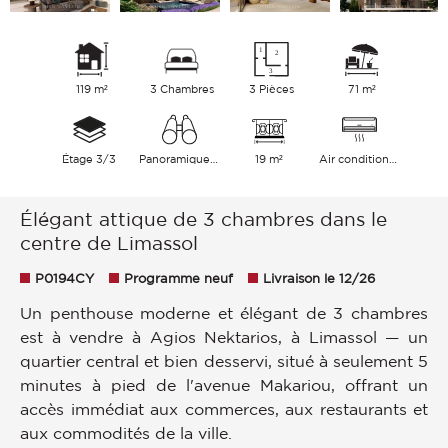
119 m²
3 Chambres
3 Pièces
71 m²
Étage 3/3
Panoramique Ville Collines
19 m²
Air conditionné
Élégant attique de 3 chambres dans le
centre de Limassol
P0194CY
Programme neuf
Livraison le 12/26
Un penthouse moderne et élégant de 3 chambres
est à vendre à Agios Nektarios, à Limassol — un
quartier central et bien desservi, situé à seulement 5
minutes à pied de l'avenue Makariou, offrant un
accès immédiat aux commerces, aux restaurants et
aux commodités de la ville.