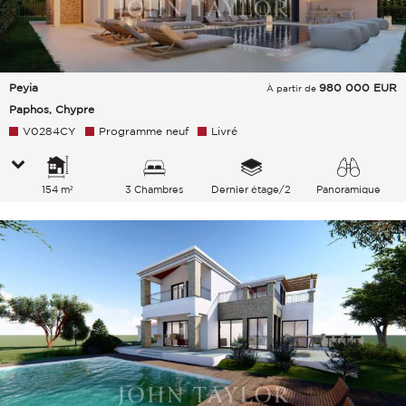
Peyia
980 000
EUR
À partir de
Paphos, Chypre
V0284CY
Programme neuf
Livré
154 m²
3 Chambres
Dernier étage/2
Panoramique
Jardin Verdure Mer