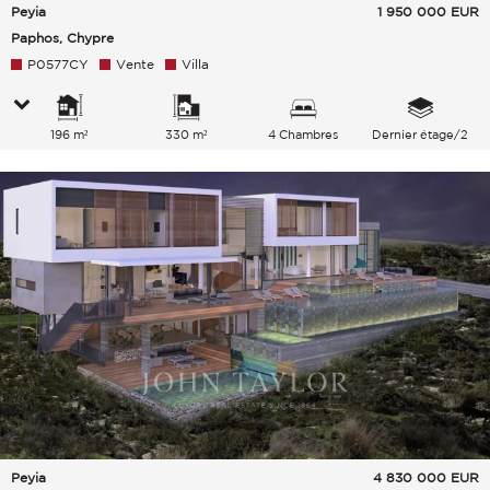
Peyia
1 950 000
EUR
Paphos, Chypre
P0577CY
Vente
Villa
196 m²
330 m²
4 Chambres
Dernier étage/2
Peyia
4 830 000
EUR