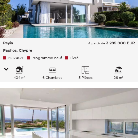
Peyia
3 285 000
EUR
À partir de
Paphos, Chypre
P2174CY
Programme neuf
Livré
404 m²
6 Chambres
5 Pièces
26 m²